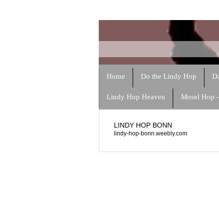
Home
Do the Lindy Hop
Da
Lindy Hop Heaven
Mosel Hop 
LINDY HOP BONN
lindy-hop-bonn.weebly.com