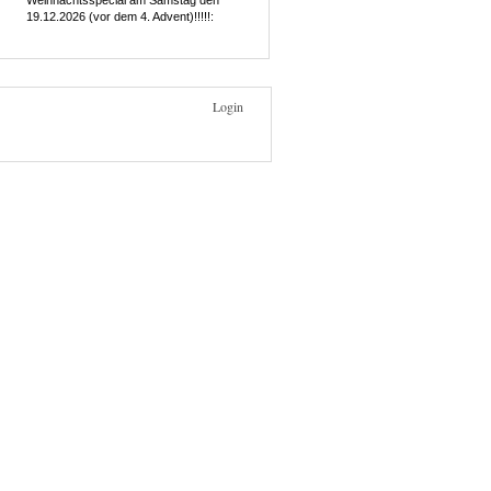
Weihnachtsspecial am Samstag den
19.12.2026 (vor dem 4. Advent)!!!!!:
Login